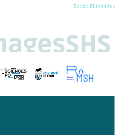
Durée: 21 minutes
magesSHS