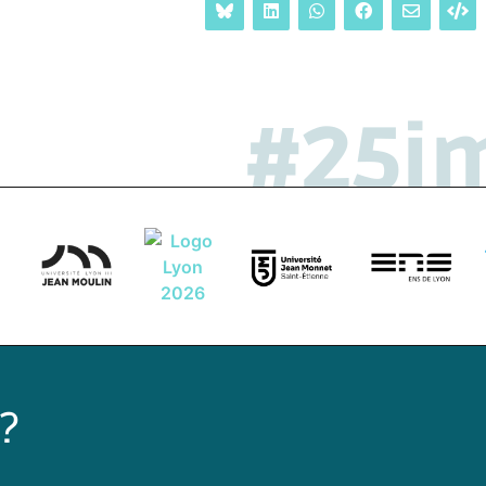
#25i
?